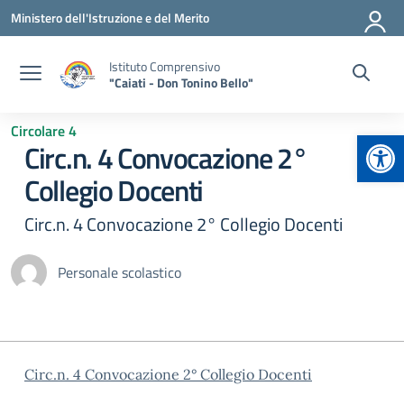
Vai ai contenuti
Vai al menu di navigazione
Vai al footer
Ministero dell'Istruzione e del Merito
Istituto Comprensivo
"Caiati - Don Tonino Bello"
Circolare 4
Apr
Circ.n. 4 Convocazione 2°
Collegio Docenti
Circ.n. 4 Convocazione 2° Collegio Docenti
Personale scolastico
Circ.n. 4 Convocazione 2° Collegio Docenti