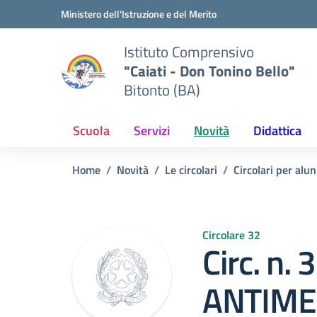
Vai ai contenuti
Vai al menu di navigazione
Vai al footer
Ministero dell'Istruzione e del Merito
Istituto Comprensivo
"Caiati - Don Tonino Bello"
Bitonto (BA)
Scuola
Servizi
Novità
Didattica
Home
Novità
Le circolari
Circolari per alun
Circolare 32
Circ. n.
ANTIMER