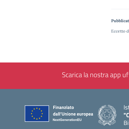
Pubblicat
Eccetto d
Scarica la nostra app uff
Is
"C
Bi