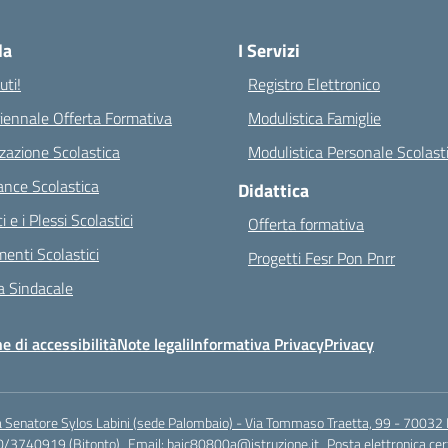
Visita la pagina iniziale della scuola
la
I Servizi
ti!
Registro Elettronico
riennale Offerta Formativa
Modulistica Famiglie
zazione Scolastica
Modulistica Personale Scolast
nce Scolastica
Didattica
ci e i Plessi Scolastici
Offerta formativa
enti Scolastici
Progetti Fesr Pon Pnrr
 Sindacale
e di accessibilità
Note legali
Informativa Privacy
Privacy
a Senatore Sylos Labini (sede Palombaio) - Via Tommaso Traetta, 99 - 70032 
0/3740919 (Bitonto)
Email:
baic80800a@istruzione.it
Posta elettronica cer