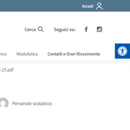
Accedi
Cerca
Seguici su:
Apr
nico
Modulistica
Contatti e Orari Ricevimento
-25.pdf
Personale scolastico