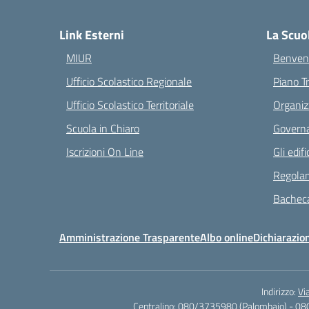
— 
Link Esterni
La Scuo
MIUR
Benvenu
Ufficio Scolastico Regionale
Piano T
Ufficio Scolastico Territoriale
Organiz
Scuola in Chiaro
Governa
Iscrizioni On Line
Gli edifi
Regolam
Bacheca
Amministrazione Trasparente
Albo online
Dichiarazion
Indirizzo:
Vi
Centralino:
080/3735980 (Palombaio) - 08