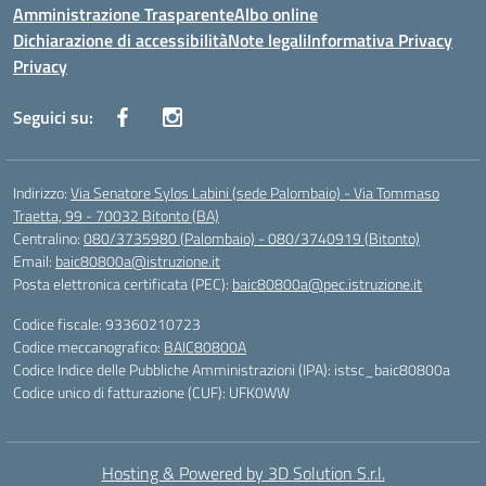
Amministrazione Trasparente
Albo online
Dichiarazione di accessibilità
Note legali
Informativa Privacy
Privacy
Seguici su:
Indirizzo:
Via Senatore Sylos Labini (sede Palombaio) - Via Tommaso
Traetta, 99 - 70032 Bitonto (BA)
Centralino:
080/3735980 (Palombaio) - 080/3740919 (Bitonto)
Email:
baic80800a@istruzione.it
Posta elettronica certificata (PEC):
baic80800a@pec.istruzione.it
Codice fiscale: 93360210723
Codice meccanografico:
BAIC80800A
Codice Indice delle Pubbliche Amministrazioni (IPA): istsc_baic80800a
Codice unico di fatturazione (CUF): UFK0WW
Hosting & Powered by 3D Solution S.r.l.