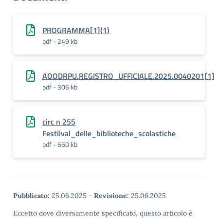
PROGRAMMA[1](1)
pdf - 249 kb
AOODRPU.REGISTRO_UFFICIALE.2025.0040201[1]
pdf - 306 kb
circ n 255
Festiival_delle_biblioteche_scolastiche
pdf - 660 kb
Pubblicato:
25.06.2025
-
Revisione:
25.06.2025
Eccetto dove diversamente specificato, questo articolo è