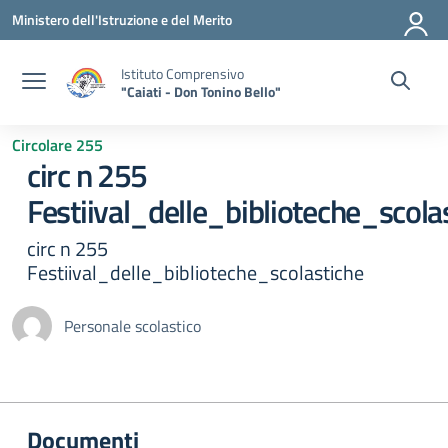
Vai ai contenuti
Vai al menu di navigazione
Vai al footer
Ministero dell'Istruzione e del Merito
Istituto Comprensivo
"Caiati - Don Tonino Bello"
Circolare 255
circ n 255
Festiival_delle_biblioteche_scola
circ n 255
Festiival_delle_biblioteche_scolastiche
Personale scolastico
Documenti