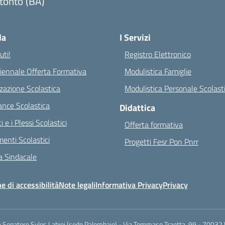
tonto (BA)
Visita la pagina iniziale della scuola
la
I Servizi
ti!
Registro Elettronico
riennale Offerta Formativa
Modulistica Famiglie
zazione Scolastica
Modulistica Personale Scolast
nce Scolastica
Didattica
ci e i Plessi Scolastici
Offerta formativa
enti Scolastici
Progetti Fesr Pon Pnrr
 Sindacale
e di accessibilità
Note legali
Informativa Privacy
Privacy
a Senatore Sylos Labini (sede Palombaio) - Via Tommaso Traetta, 99 - 70032 