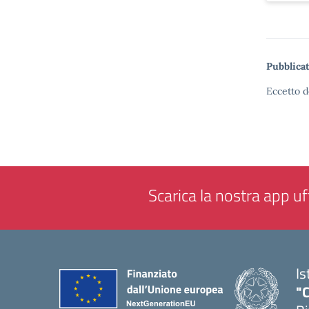
Pubblicat
Eccetto d
Scarica la nostra app uff
Is
"C