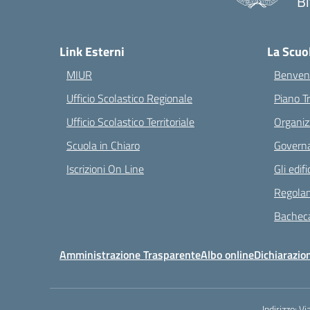
Bi
— 
Link Esterni
La Scuo
MIUR
Benvenu
Ufficio Scolastico Regionale
Piano T
Ufficio Scolastico Territoriale
Organiz
Scuola in Chiaro
Governa
Iscrizioni On Line
Gli edifi
Regolam
Bacheca
Amministrazione Trasparente
Albo online
Dichiarazion
Indirizzo:
Vi