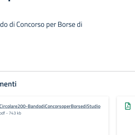
do di Concorso per Borse di
menti
Circolare200-BandodiConcorsoperBorsediStudio
pdf - 743 kb