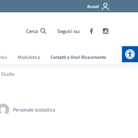
Accedi
Cerca
Seguici su:
Apr
nico
Modulistica
Contatti e Orari Ricevimento
 Studio
Personale scolastico