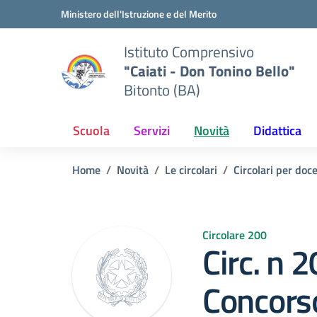
Vai ai contenuti
Vai al menu di navigazione
Vai al footer
Ministero dell'Istruzione e del Merito
Istituto Comprensivo
"Caiati - Don Tonino Bello"
Bitonto (BA)
Scuola
Servizi
Novità
Didattica
Home
Novità
Le circolari
Circolari per doc
Circolare 200
Circ. n 
Concorso