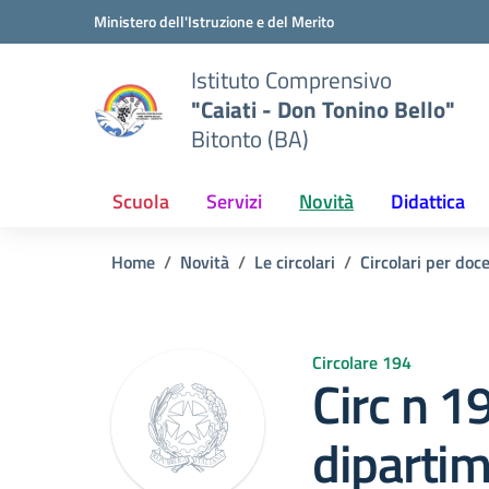
Vai ai contenuti
Vai al menu di navigazione
Vai al footer
Ministero dell'Istruzione e del Merito
Istituto Comprensivo
"Caiati - Don Tonino Bello"
Bitonto (BA)
Scuola
Servizi
Novità
Didattica
Home
Novità
Le circolari
Circolari per doc
Circolare 194
Circ n 1
dipartim