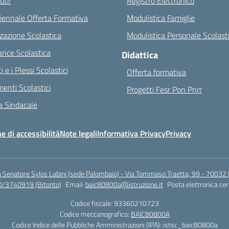
ti!
Registro Elettronico
riennale Offerta Formativa
Modulistica Famiglie
zazione Scolastica
Modulistica Personale Scolast
nce Scolastica
Didattica
ci e i Plessi Scolastici
Offerta formativa
enti Scolastici
Progetti Fesr Pon Pnrr
 Sindacale
e di accessibilità
Note legali
Informativa Privacy
Privacy
a Senatore Sylos Labini (sede Palombaio) - Via Tommaso Traetta, 99 - 70032 
0/3740919 (Bitonto)
Email:
baic80800a@istruzione.it
Posta elettronica cer
Codice fiscale: 93360210723
Codice meccanografico:
BAIC80800A
Codice Indice delle Pubbliche Amministrazioni (IPA): istsc_baic80800a