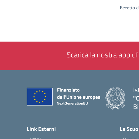
Eccetto d
Scarica la nostra app uff
Is
"C
Bi
— 
Link Esterni
La Scuo