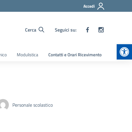
Accedi
Cerca
Seguici su:
Apr
nico
Modulistica
Contatti e Orari Ricevimento
Personale scolastico