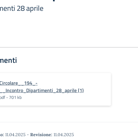
menti 28 aprile
menti
Circolare__194_-
__Incontro_Dipartimenti_28_aprile (1)
pdf - 701 kb
o:
11.04.2025
-
Revisione:
11.04.2025