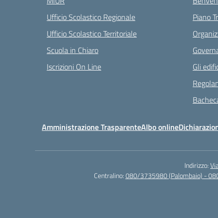
MIUR
Benvenu
Ufficio Scolastico Regionale
Piano T
Ufficio Scolastico Territoriale
Organiz
Scuola in Chiaro
Governa
Iscrizioni On Line
Gli edifi
Regolam
Bacheca
Amministrazione Trasparente
Albo online
Dichiarazion
Indirizzo:
Vi
Centralino:
080/3735980 (Palombaio) - 08