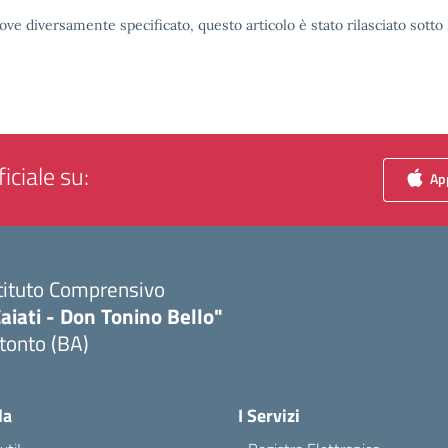
ove diversamente specificato, questo articolo è stato rilasciato sott
iciale su:
App
tituto Comprensivo
aiati - Don Tonino Bello"
tonto (BA)
Visita la pagina iniziale della scuola
la
I Servizi