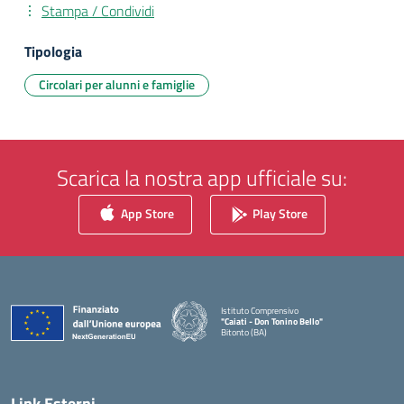
Stampa / Condividi
Tipologia
Circolari per alunni e famiglie
Scarica la nostra app ufficiale su:
App Store
Play Store
Istituto Comprensivo
"Caiati - Don Tonino Bello"
Bitonto (BA)
— Visita la pagina iniziale della scuola
Link Esterni