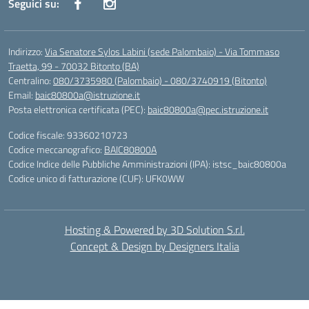
Seguici su:
Indirizzo:
Via Senatore Sylos Labini (sede Palombaio) - Via Tommaso
Traetta, 99 - 70032 Bitonto (BA)
Centralino:
080/3735980 (Palombaio) - 080/3740919 (Bitonto)
Email:
baic80800a@istruzione.it
Posta elettronica certificata (PEC):
baic80800a@pec.istruzione.it
Codice fiscale: 93360210723
Codice meccanografico:
BAIC80800A
Codice Indice delle Pubbliche Amministrazioni (IPA): istsc_baic80800a
Codice unico di fatturazione (CUF): UFK0WW
Hosting & Powered by 3D Solution S.r.l.
Concept & Design by Designers Italia