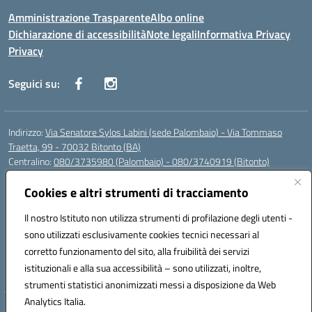
Amministrazione Trasparente
Albo online
Dichiarazione di accessibilità
Note legali
Informativa Privacy
Privacy
Seguici su:
Indirizzo:
Via Senatore Sylos Labini (sede Palombaio) - Via Tommaso
Traetta, 99 - 70032 Bitonto (BA)
Centralino:
080/3735980 (Palombaio) - 080/3740919 (Bitonto)
Email:
baic80800a@istruzione.it
Posta elettronica certificata (PEC):
Cookies e altri strumenti di tracciamento
baic80800a@pec.istruzione.it
Codice fiscale: 93360210723
Il nostro Istituto non utilizza strumenti di profilazione degli utenti -
Codice meccanografico:
BAIC80800A
sono utilizzati esclusivamente cookies tecnici necessari al
Codice Indice delle Pubbliche Amministrazioni (IPA): istsc_baic80800a
corretto funzionamento del sito, alla fruibilità dei servizi
Codice unico di fatturazione (CUF): UFK0WW
istituzionali e alla sua accessibilità – sono utilizzati, inoltre,
strumenti statistici anonimizzati messi a disposizione da Web
Analytics Italia.