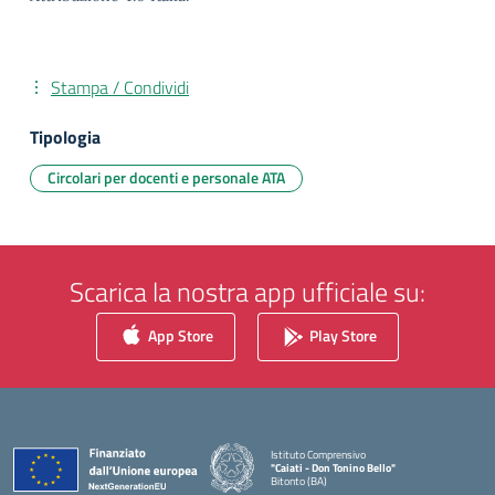
Stampa / Condividi
Tipologia
Circolari per docenti e personale ATA
Scarica la nostra app ufficiale su:
App Store
Play Store
Istituto Comprensivo
"Caiati - Don Tonino Bello"
Bitonto (BA)
— Visita la pagina iniziale della scuola