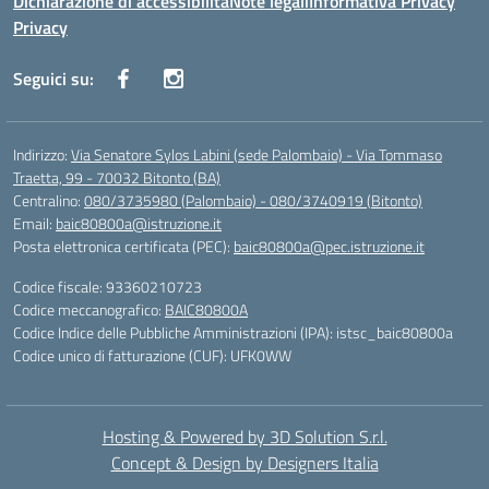
Dichiarazione di accessibilità
Note legali
Informativa Privacy
Privacy
Seguici su:
Indirizzo:
Via Senatore Sylos Labini (sede Palombaio) - Via Tommaso
Traetta, 99 - 70032 Bitonto (BA)
Centralino:
080/3735980 (Palombaio) - 080/3740919 (Bitonto)
Email:
baic80800a@istruzione.it
Posta elettronica certificata (PEC):
baic80800a@pec.istruzione.it
Codice fiscale: 93360210723
Codice meccanografico:
BAIC80800A
Codice Indice delle Pubbliche Amministrazioni (IPA): istsc_baic80800a
Codice unico di fatturazione (CUF): UFK0WW
Hosting & Powered by 3D Solution S.r.l.
Concept & Design by Designers Italia