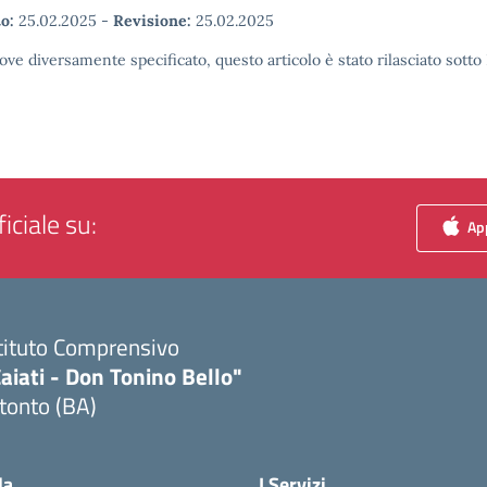
o:
25.02.2025
-
Revisione:
25.02.2025
ove diversamente specificato, questo articolo è stato rilasciato sott
iciale su:
App
tituto Comprensivo
aiati - Don Tonino Bello"
tonto (BA)
Visita la pagina iniziale della scuola
la
I Servizi