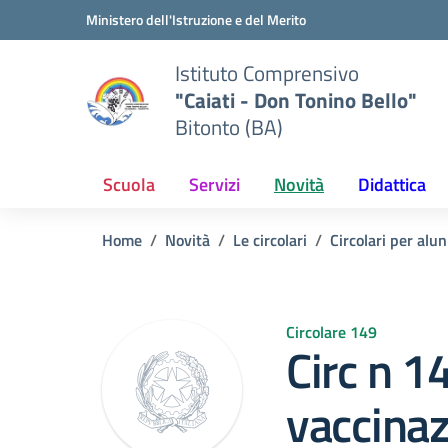
Vai ai contenuti
Vai al menu di navigazione
Vai al footer
Ministero dell'Istruzione e del Merito
Istituto Comprensivo
"Caiati - Don Tonino Bello"
Bitonto (BA)
Scuola
Servizi
Novità
Didattica
Home
Novità
Le circolari
Circolari per alun
Circolare 149
Circ n 14
vaccinaz