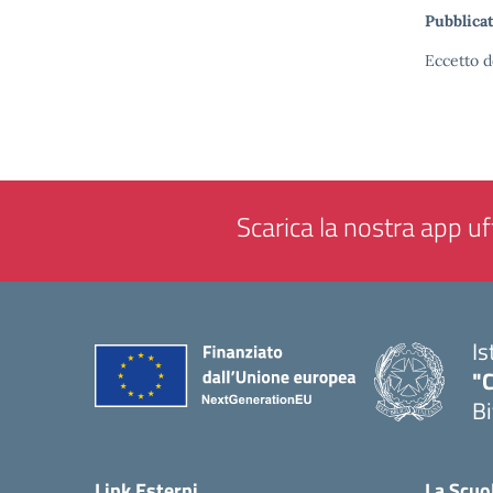
Pubblicat
Eccetto d
Scarica la nostra app uff
Is
"C
Bi
— 
Link Esterni
La Scuo