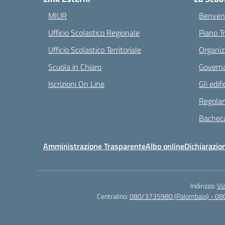
MIUR
Benvenu
Ufficio Scolastico Regionale
Piano T
Ufficio Scolastico Territoriale
Organiz
Scuola in Chiaro
Governa
Iscrizioni On Line
Gli edifi
Regolam
Bacheca
Amministrazione Trasparente
Albo online
Dichiarazion
Indirizzo:
Vi
Centralino:
080/3735980 (Palombaio) - 08