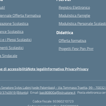
ti!
Registro Elettronico
riennale Offerta Formativa
Modulistica Famiglie
zazione Scolastica
Modulistica Personale Scolast
nce Scolastica
Didattica
ci e i Plessi Scolastici
Offerta formativa
enti Scolastici
Progetti Fesr Pon Pnrr
 Sindacale
e di accessibilità
Note legali
Informativa Privacy
Privacy
a Senatore Sylos Labini (sede Palombaio) - Via Tommaso Traetta, 99 - 70032 
0/3740919 (Bitonto)
Email:
baic80800a@istruzione.it
Posta elettronica cer
Codice fiscale: 93360210723