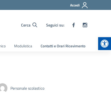
Accedi
Cerca
Seguici su:
Apr
nico
Modulistica
Contatti e Orari Ricevimento
Personale scolastico