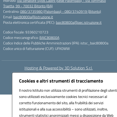
Indirizzo:
Via Senatore Sylos Labini (sede Palombaio) - Via Tommaso
Traetta, 99 - 70032 Bitonto (BA)
Centralino:
080/3735980 (Palombaio) - 080/3740919 (Bitonto)
Email:
baic80800a@istruzione.it
Posta elettronica certificata (PEC):
baic80800a@pec.istruzione.it
Codice fiscale: 93360210723
Codice meccanografico:
BAIC80800A
Codice Indice delle Pubbliche Amministrazioni (IPA): istsc_baic80800a
Codice unico di fatturazione (CUF): UFK0WW
Hosting & Powered by 3D Solution S.r.l.
Concept & Design by Designers Italia
Cookies e altri strumenti di tracciamento
Il nostro Istituto non utilizza strumenti di profilazione degli utenti
sono utilizzati esclusivamente cookies tecnici necessari al
corretto funzionamento del sito, alla fruibilità dei servizi
istituzionali e alla sua accessibilità – sono utilizzati, inoltre,
strumenti statistici anonimizzati messi a disposizione da Web