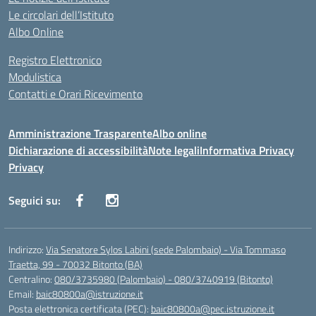
Le circolari dell’Istituto
Albo Online
Registro Elettronico
Modulistica
Contatti e Orari Ricevimento
Amministrazione Trasparente
Albo online
Dichiarazione di accessibilità
Note legali
Informativa Privacy
Privacy
Seguici su:
Indirizzo:
Via Senatore Sylos Labini (sede Palombaio) - Via Tommaso
Traetta, 99 - 70032 Bitonto (BA)
Centralino:
080/3735980 (Palombaio) - 080/3740919 (Bitonto)
Email:
baic80800a@istruzione.it
Posta elettronica certificata (PEC):
baic80800a@pec.istruzione.it