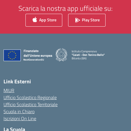
Scarica la nostra app ufficiale su:
App Store
Play Store
Istituto Comprensivo
"Caiati - Don Tonino Bello"
Bitonto (BA)
— Visita la pagina iniziale della scuola
Link Esterni
MIUR
Ufficio Scolastico Regionale
Ufficio Scolastico Territoriale
Scuola in Chiaro
Iscrizioni On Line
La Scuola