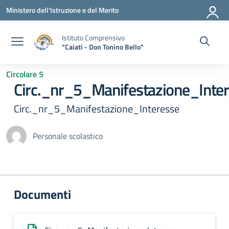
Vai ai contenuti
Vai al menu di navigazione
Vai al footer
Ministero dell'Istruzione e del Merito
Istituto Comprensivo
"Caiati - Don Tonino Bello"
Circolare 5
Circ._nr_5_Manifestazione_Inte
Circ._nr_5_Manifestazione_Interesse
Personale scolastico
Documenti