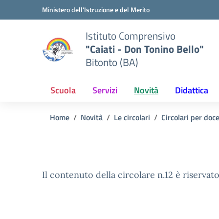
Vai ai contenuti
Vai al menu di navigazione
Vai al footer
Ministero dell'Istruzione e del Merito
Istituto Comprensivo
"Caiati - Don Tonino Bello"
Bitonto (BA)
Scuola
Servizi
Novità
Didattica
Home
Novità
Le circolari
Circolari per doc
Il contenuto della circolare n.12 è riservato