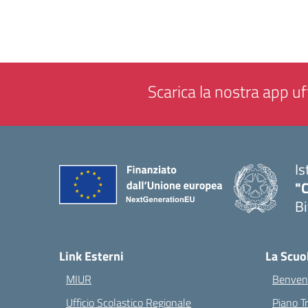
Scarica la nostra app uff
Is
"C
Bi
— 
Link Esterni
La Scuo
MIUR
Benvenu
Ufficio Scolastico Regionale
Piano T