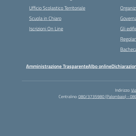
Ufficio Scolastico Territoriale
Organiz
Scuola in Chiaro
Governa
Iscrizioni On Line
Gli edifi
Regolam
Bacheca
Amministrazione Trasparente
Albo online
Dichiarazion
Indirizzo:
Vi
Centralino:
080/3735980 (Palombaio) - 08