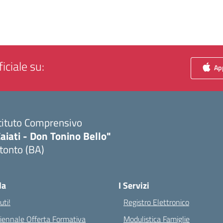
iciale su:
App
tituto Comprensivo
aiati - Don Tonino Bello"
tonto (BA)
Visita la pagina iniziale della scuola
la
I Servizi
ti!
Registro Elettronico
riennale Offerta Formativa
Modulistica Famiglie