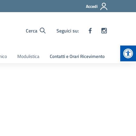
Accedi
Cerca
Seguici su:
Apr
nico
Modulistica
Contatti e Orari Ricevimento