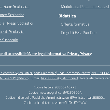
zazione Scolastica
Modulistica Personale Scolast
nce Scolastica
Didattica
ci e i Plessi Scolastici
Offerta formativa
enti Scolastici
Progetti Fesr Pon Pnrr
 Sindacale
e di accessibilità
Note legali
Informativa Privacy
Privacy
a Senatore Sylos Labini (sede Palombaio) - Via Tommaso Traetta, 99 - 70032 
0/3740919 (Bitonto)
Email:
baic80800a@istruzione.it
Posta elettronica cer
Codice fiscale: 93360210723
Codice meccanografico:
BAIC80800A
Codice Indice delle Pubbliche Amministrazioni (IPA): istsc_baic80800a
Codice unico di fatturazione (CUF): UFK0WW