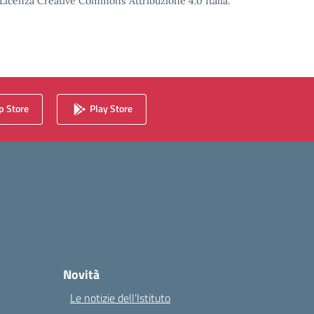
o Licenza Creative Commons Attribuzione 4.0 Italia.
 Store
Play Store
Novità
Le notizie dell’Istituto