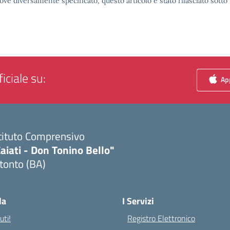
ove diversamente specificato, questo articolo è stato rilasciato sott
iciale su:
App
tituto Comprensivo
aiati - Don Tonino Bello"
tonto (BA)
Visita la pagina iniziale della scuola
la
I Servizi
ti!
Registro Elettronico