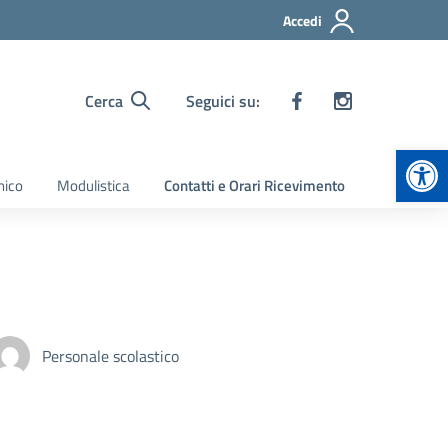
Accedi
Cerca
Seguici su:
Apr
nico
Modulistica
Contatti e Orari Ricevimento
Personale scolastico