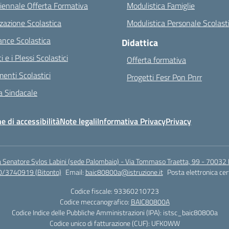
riennale Offerta Formativa
Modulistica Famiglie
zazione Scolastica
Modulistica Personale Scolast
nce Scolastica
Didattica
ci e i Plessi Scolastici
Offerta formativa
enti Scolastici
Progetti Fesr Pon Pnrr
 Sindacale
e di accessibilità
Note legali
Informativa Privacy
Privacy
a Senatore Sylos Labini (sede Palombaio) - Via Tommaso Traetta, 99 - 70032 
0/3740919 (Bitonto)
Email:
baic80800a@istruzione.it
Posta elettronica cer
Codice fiscale: 93360210723
Codice meccanografico:
BAIC80800A
Codice Indice delle Pubbliche Amministrazioni (IPA): istsc_baic80800a
Codice unico di fatturazione (CUF): UFK0WW