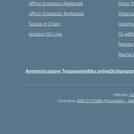
Ufficio Scolastico Regionale
Piano T
Ufficio Scolastico Territoriale
Organiz
Scuola in Chiaro
Governa
Iscrizioni On Line
Gli edifi
Regolam
Bacheca
Amministrazione Trasparente
Albo online
Dichiarazion
Indirizzo:
Vi
Centralino:
080/3735980 (Palombaio) - 08