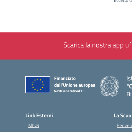
Eccetto d
Scarica la nostra app uff
Is
"C
Bi
— 
Link Esterni
La Scuo
MIUR
Benvenu