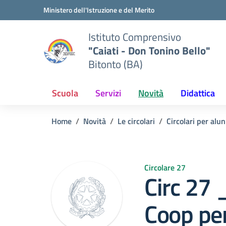
Vai ai contenuti
Vai al menu di navigazione
Vai al footer
Ministero dell'Istruzione e del Merito
Istituto Comprensivo
"Caiati - Don Tonino Bello"
Bitonto (BA)
Scuola
Servizi
Novità
Didattica
Home
Novità
Le circolari
Circolari per alun
Circolare 27
Circ 27
Coop per