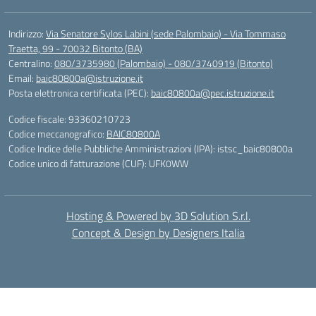
Indirizzo:
Via Senatore Sylos Labini (sede Palombaio) - Via Tommaso
Traetta, 99 - 70032 Bitonto (BA)
Centralino:
080/3735980 (Palombaio) - 080/3740919 (Bitonto)
Email:
baic80800a@istruzione.it
Posta elettronica certificata (PEC):
baic80800a@pec.istruzione.it
Codice fiscale: 93360210723
Codice meccanografico:
BAIC80800A
Codice Indice delle Pubbliche Amministrazioni (IPA): istsc_baic80800a
Codice unico di fatturazione (CUF): UFK0WW
Hosting & Powered by 3D Solution S.r.l.
Concept & Design by Designers Italia