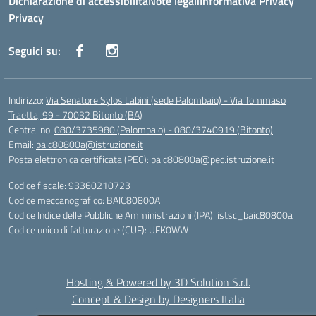
Dichiarazione di accessibilità
Note legali
Informativa Privacy
Privacy
Seguici su:
Indirizzo:
Via Senatore Sylos Labini (sede Palombaio) - Via Tommaso
Traetta, 99 - 70032 Bitonto (BA)
Centralino:
080/3735980 (Palombaio) - 080/3740919 (Bitonto)
Email:
baic80800a@istruzione.it
Posta elettronica certificata (PEC):
baic80800a@pec.istruzione.it
Codice fiscale: 93360210723
Codice meccanografico:
BAIC80800A
Codice Indice delle Pubbliche Amministrazioni (IPA): istsc_baic80800a
Codice unico di fatturazione (CUF): UFK0WW
Hosting & Powered by 3D Solution S.r.l.
Concept & Design by Designers Italia