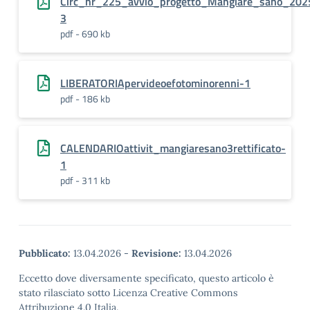
Circ_nr_225_avvio_progetto_Mangiare_sano_202
3
pdf - 690 kb
LIBERATORIApervideoefotominorenni-1
pdf - 186 kb
CALENDARIOattivit_mangiaresano3rettificato-
1
pdf - 311 kb
Pubblicato:
13.04.2026
-
Revisione:
13.04.2026
Eccetto dove diversamente specificato, questo articolo è
stato rilasciato sotto Licenza Creative Commons
Attribuzione 4.0 Italia.