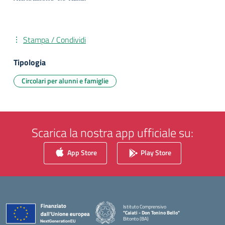
Stampa / Condividi
Tipologia
Circolari per alunni e famiglie
Scarica la nostra app ufficiale su:
App Store
Play Store
Istituto Comprensivo
"Caiati - Don Tonino Bello"
Bitonto (BA)
— Visita la pagina iniziale della scuola