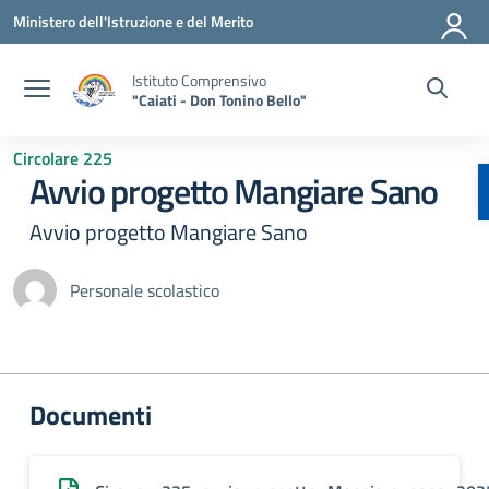
Vai ai contenuti
Vai al menu di navigazione
Vai al footer
Ministero dell'Istruzione e del Merito
Istituto Comprensivo
"Caiati - Don Tonino Bello"
Circolare 225
Avvio progetto Mangiare Sano
Avvio progetto Mangiare Sano
Personale scolastico
Documenti