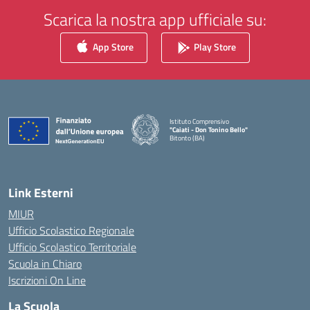
Scarica la nostra app ufficiale su:
App Store
Play Store
Istituto Comprensivo
"Caiati - Don Tonino Bello"
Bitonto (BA)
— Visita la pagina iniziale della scuola
Link Esterni
MIUR
Ufficio Scolastico Regionale
Ufficio Scolastico Territoriale
Scuola in Chiaro
Iscrizioni On Line
La Scuola