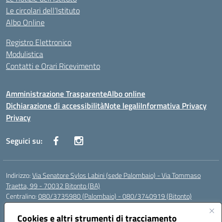
Le circolari dell’Istituto
Albo Online
Registro Elettronico
Modulistica
Contatti e Orari Ricevimento
Amministrazione Trasparente
Albo online
Dichiarazione di accessibilità
Note legali
Informativa Privacy
Privacy
Seguici su:
Indirizzo:
Via Senatore Sylos Labini (sede Palombaio) - Via Tommaso
Traetta, 99 - 70032 Bitonto (BA)
Centralino:
080/3735980 (Palombaio) - 080/3740919 (Bitonto)
Email:
baic80800a@istruzione.it
Posta elettronica certificata (PEC):
Cookies e altri strumenti di tracciamento
baic80800a@pec.istruzione.it