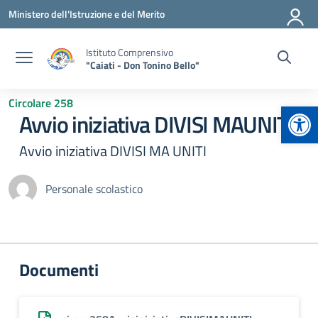
Vai ai contenuti
Vai al menu di navigazione
Vai al footer
Ministero dell'Istruzione e del Merito
Istituto Comprensivo
"Caiati - Don Tonino Bello"
Circolare 258
Apr
Avvio iniziativa DIVISI MAUNITI
Avvio iniziativa DIVISI MA UNITI
Personale scolastico
Documenti