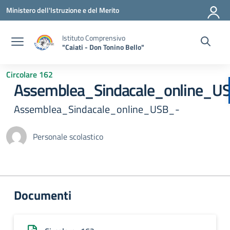
Vai ai contenuti
Vai al menu di navigazione
Vai al footer
Ministero dell'Istruzione e del Merito
Istituto Comprensivo
"Caiati - Don Tonino Bello"
Circolare 162
Assemblea_Sindacale_online_U
Assemblea_Sindacale_online_USB_-
Personale scolastico
Documenti