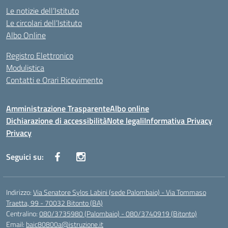
Le notizie dell’Istituto
Le circolari dell’Istituto
Albo Online
Registro Elettronico
Modulistica
Contatti e Orari Ricevimento
Amministrazione Trasparente
Albo online
Dichiarazione di accessibilità
Note legali
Informativa Privacy
Privacy
Seguici su:
Indirizzo:
Via Senatore Sylos Labini (sede Palombaio) - Via Tommaso
Traetta, 99 - 70032 Bitonto (BA)
Centralino:
080/3735980 (Palombaio) - 080/3740919 (Bitonto)
Email:
baic80800a@istruzione.it