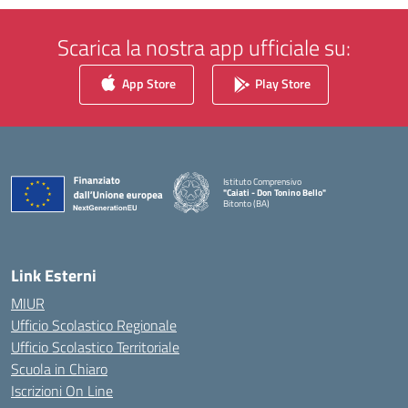
Scarica la nostra app ufficiale su:
App Store
Play Store
Istituto Comprensivo
"Caiati - Don Tonino Bello"
Bitonto (BA)
— Visita la pagina iniziale della scuola
Link Esterni
MIUR
Ufficio Scolastico Regionale
Ufficio Scolastico Territoriale
Scuola in Chiaro
Iscrizioni On Line