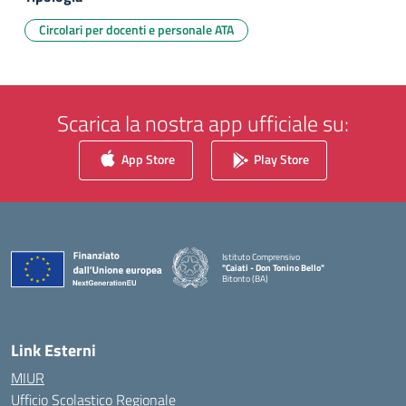
Circolari per docenti e personale ATA
Scarica la nostra app ufficiale su:
App Store
Play Store
Istituto Comprensivo
"Caiati - Don Tonino Bello"
Bitonto (BA)
— Visita la pagina iniziale della scuola
Link Esterni
MIUR
Ufficio Scolastico Regionale