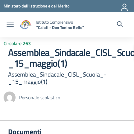
Vai ai contenuti
Vai al menu di navigazione
Vai al footer
Ministero dell'Istruzione e del Merito
Istituto Comprensivo
"Caiati - Don Tonino Bello"
Circolare 263
Assemblea_Sindacale_CISL_Scuo
_15_maggio(1)
Assemblea_Sindacale_CISL_Scuola_-
_15_maggio(1)
Personale scolastico
Documenti