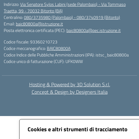
Indirizzo:
Via Senatore Sylos Labini (sede Palombaio) - Via Tommaso
Traetta, 99 - 70032 Bitonto (BA)
Centralino:
080/3735980 (Palombaio) - 080/3740919 (Bitonto)
Email:
baic80800a@istruzione.it
Posta elettronica certificata (PEC):
baic80800a@pec.istruzione.it
Codice fiscale: 93360210723
Codice meccanografico:
BAIC80800A
Codice Indice delle Pubbliche Amministrazioni (IPA): istsc_baic80800a
Codice unico di fatturazione (CUF): UFK0WW
Hosting & Powered by 3D Solution S.r.l.
Concept & Design by Designers Italia
Cookies e altri strumenti di tracciamento