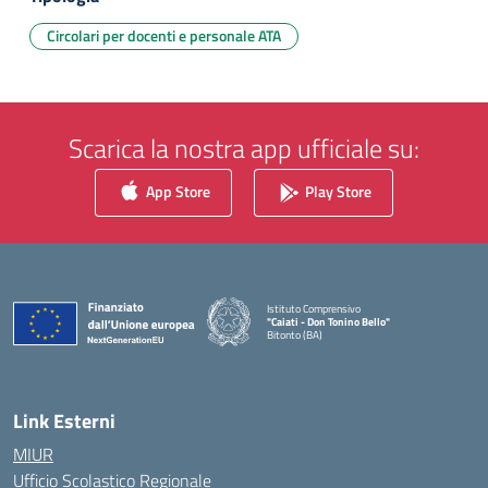
Circolari per docenti e personale ATA
Scarica la nostra app ufficiale su:
App Store
Play Store
Istituto Comprensivo
"Caiati - Don Tonino Bello"
Bitonto (BA)
— Visita la pagina iniziale della scuola
Link Esterni
MIUR
Ufficio Scolastico Regionale