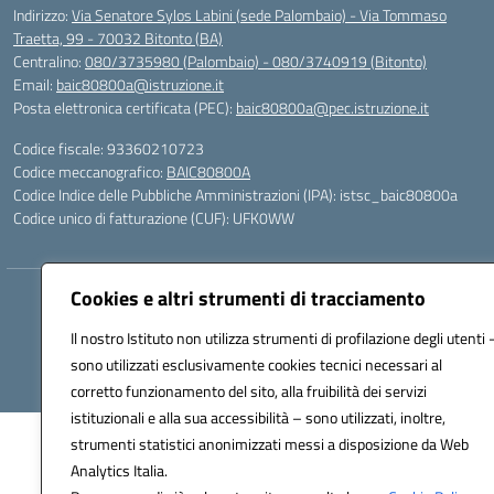
Indirizzo:
Via Senatore Sylos Labini (sede Palombaio) - Via Tommaso
Traetta, 99 - 70032 Bitonto (BA)
Centralino:
080/3735980 (Palombaio) - 080/3740919 (Bitonto)
Email:
baic80800a@istruzione.it
Posta elettronica certificata (PEC):
baic80800a@pec.istruzione.it
Codice fiscale: 93360210723
Codice meccanografico:
BAIC80800A
Codice Indice delle Pubbliche Amministrazioni (IPA): istsc_baic80800a
Codice unico di fatturazione (CUF): UFK0WW
Cookies e altri strumenti di tracciamento
Hosting & Powered by 3D Solution S.r.l.
Concept & Design by Designers Italia
Il nostro Istituto non utilizza strumenti di profilazione degli utenti 
sono utilizzati esclusivamente cookies tecnici necessari al
corretto funzionamento del sito, alla fruibilità dei servizi
istituzionali e alla sua accessibilità – sono utilizzati, inoltre,
strumenti statistici anonimizzati messi a disposizione da Web
Analytics Italia.