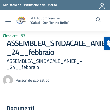
Vai ai contenuti
Vai al menu di navigazione
Vai al footer
Ministero dell'Istruzione e del Merito
Istituto Comprensivo
"Caiati - Don Tonino Bello"
Circolare 157
A
ASSEMBLEA_SINDACALE_ANIEF
_24__febbraio
ASSEMBLEA_SINDACALE_ANIEF_-
_24__febbraio
Personale scolastico
Documenti