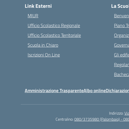
Link Esterni
La Scuo
MIUR
Benvenu
Ufficio Scolastico Regionale
Piano T
Ufficio Scolastico Territoriale
Organiz
Scuola in Chiaro
Governa
Iscrizioni On Line
Gli edifi
Regolam
Bacheca
Amministrazione Trasparente
Albo online
Dichiarazion
Indirizzo:
Vi
Centralino:
080/3735980 (Palombaio) - 08