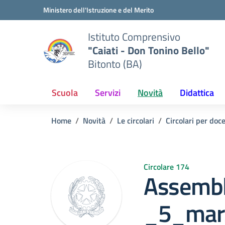
Vai ai contenuti
Vai al menu di navigazione
Vai al footer
Ministero dell'Istruzione e del Merito
Istituto Comprensivo
"Caiati - Don Tonino Bello"
Bitonto (BA)
Scuola
Servizi
Novità
Didattica
Home
Novità
Le circolari
Circolari per doc
Circolare 174
Assemb
_5_mar