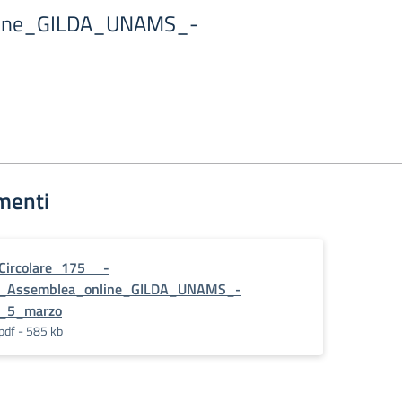
line_GILDA_UNAMS_-
menti
Circolare_175__-
_Assemblea_online_GILDA_UNAMS_-
_5_marzo
pdf - 585 kb