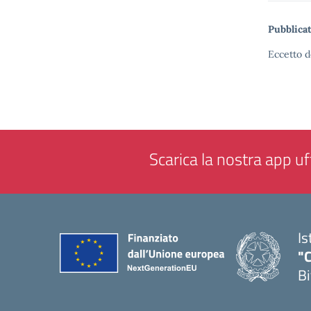
Pubblicat
Eccetto d
Scarica la nostra app uff
Is
"C
Bi
— 