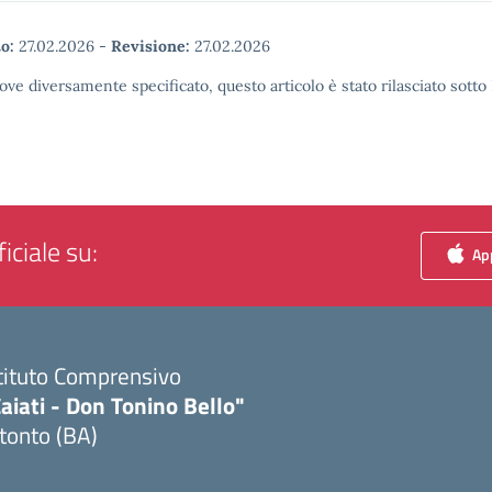
o:
27.02.2026
-
Revisione:
27.02.2026
ove diversamente specificato, questo articolo è stato rilasciato sott
iciale su:
App
tituto Comprensivo
aiati - Don Tonino Bello"
tonto (BA)
Visita la pagina iniziale della scuola