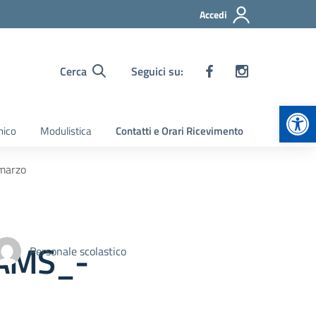
Accedi
Cerca
Seguici su:
Apr
nico
Modulistica
Contatti e Orari Ricevimento
marzo
NAMS_-
Personale scolastico