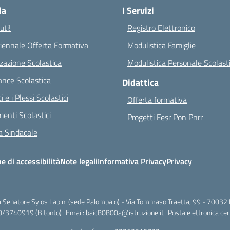
la
I Servizi
ti!
Registro Elettronico
riennale Offerta Formativa
Modulistica Famiglie
zazione Scolastica
Modulistica Personale Scolast
nce Scolastica
Didattica
ci e i Plessi Scolastici
Offerta formativa
enti Scolastici
Progetti Fesr Pon Pnrr
 Sindacale
e di accessibilità
Note legali
Informativa Privacy
Privacy
a Senatore Sylos Labini (sede Palombaio) - Via Tommaso Traetta, 99 - 70032 
0/3740919 (Bitonto)
Email:
baic80800a@istruzione.it
Posta elettronica cer