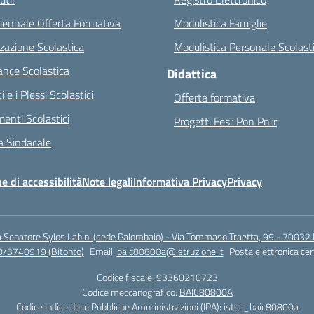
riennale Offerta Formativa
Modulistica Famiglie
zazione Scolastica
Modulistica Personale Scolast
nce Scolastica
Didattica
ci e i Plessi Scolastici
Offerta formativa
enti Scolastici
Progetti Fesr Pon Pnrr
 Sindacale
e di accessibilità
Note legali
Informativa Privacy
Privacy
a Senatore Sylos Labini (sede Palombaio) - Via Tommaso Traetta, 99 - 70032 
0/3740919 (Bitonto)
Email:
baic80800a@istruzione.it
Posta elettronica cer
Codice fiscale: 93360210723
Codice meccanografico:
BAIC80800A
Codice Indice delle Pubbliche Amministrazioni (IPA): istsc_baic80800a