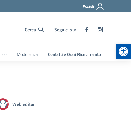
Accedi
Cerca
Seguici su:
Apr
nico
Modulistica
Contatti e Orari Ricevimento
Web editor