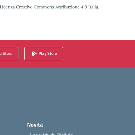
o Licenza Creative Commons Attribuzione 4.0 Italia.
 Store
Play Store
Novità
Le notizie dell’Istituto