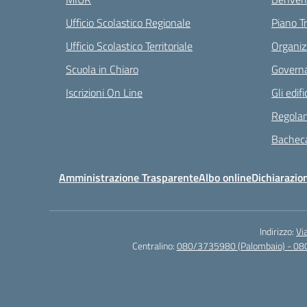
Ufficio Scolastico Regionale
Piano T
Ufficio Scolastico Territoriale
Organiz
Scuola in Chiaro
Governa
Iscrizioni On Line
Gli edifi
Regolam
Bacheca
Amministrazione Trasparente
Albo online
Dichiarazion
Indirizzo:
Vi
Centralino:
080/3735980 (Palombaio) - 08