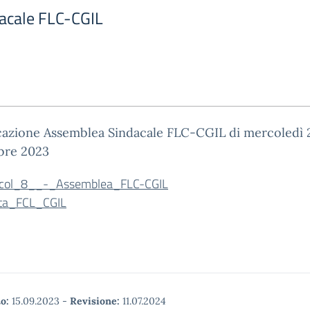
acale FLC-CGIL
azione Assemblea Sindacale FLC-CGIL di mercoledì 
bre 2023
rcol_8__-_Assemblea_FLC-CGIL
ta_FCL_CGIL
o:
15.09.2023
-
Revisione:
11.07.2024