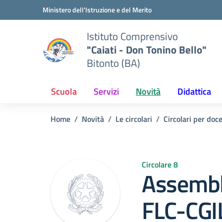
Vai ai contenuti
Vai al menu di navigazione
Vai al footer
Ministero dell'Istruzione e del Merito
Istituto Comprensivo
"Caiati - Don Tonino Bello"
Bitonto (BA)
Scuola
Servizi
Novità
Didattica
Home
Novità
Le circolari
Circolari per doc
Circolare 8
Assembl
FLC-CGI