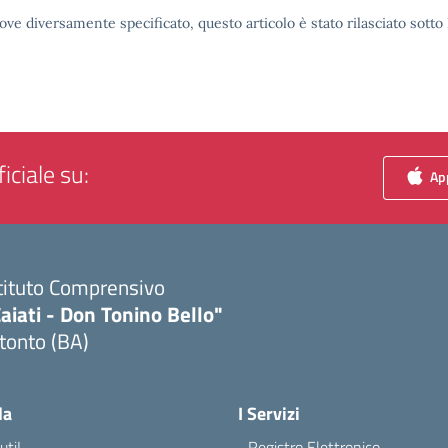
ove diversamente specificato, questo articolo è stato rilasciato sott
iciale su:
App
tituto Comprensivo
aiati - Don Tonino Bello"
tonto (BA)
Visita la pagina iniziale della scuola
la
I Servizi
ti!
Registro Elettronico