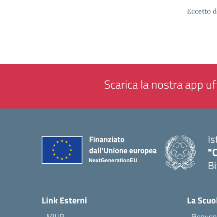
Eccetto d
Scarica la nostra app uff
Is
"C
Bi
— 
Link Esterni
La Scuo
MIUR
Benvenu