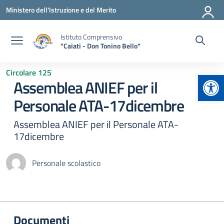
Vai ai contenuti
Vai al menu di navigazione
Vai al footer
Ministero dell'Istruzione e del Merito
Istituto Comprensivo
"Caiati - Don Tonino Bello"
Circolare 125
Apr
Assemblea ANIEF per il
Personale ATA-17dicembre
Assemblea ANIEF per il Personale ATA-
17dicembre
Personale scolastico
Documenti