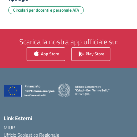
Circolari per docenti e personale ATA
Scarica la nostra app ufficiale su:
App Store
Play Store
Istituto Comprensivo
"Caiati - Don Tonino Bello"
Bitonto (BA)
— Visita la pagina iniziale della scuola
Link Esterni
MIUR
Ufficio Scolastico Regionale