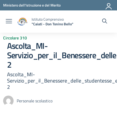
Vai ai contenuti
Vai al menu di navigazione
Vai al footer
Ministero dell'Istruzione e del Merito
Istituto Comprensivo
"Caiati - Don Tonino Bello"
Circolare 310
Ascolta_MI-
Servizio_per_il_Benessere_dell
2
Ascolta_MI-
Servizio_per_il_Benessere_delle_studentesse_e
2
Personale scolastico