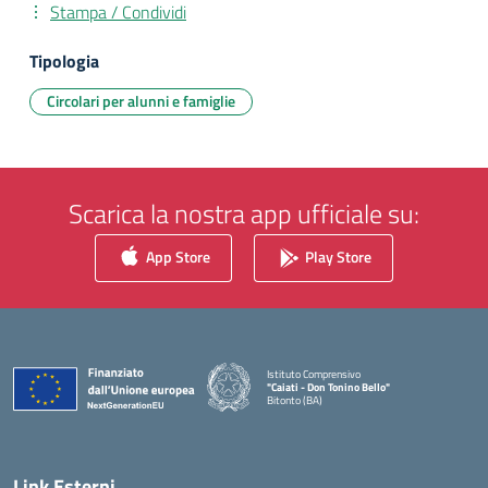
Stampa / Condividi
Tipologia
Circolari per alunni e famiglie
Scarica la nostra app ufficiale su:
App Store
Play Store
Istituto Comprensivo
"Caiati - Don Tonino Bello"
Bitonto (BA)
— Visita la pagina iniziale della scuola
Link Esterni