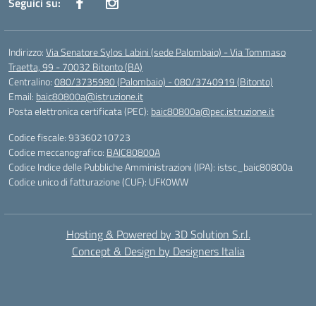
Seguici su:
Indirizzo:
Via Senatore Sylos Labini (sede Palombaio) - Via Tommaso
Traetta, 99 - 70032 Bitonto (BA)
Centralino:
080/3735980 (Palombaio) - 080/3740919 (Bitonto)
Email:
baic80800a@istruzione.it
Posta elettronica certificata (PEC):
baic80800a@pec.istruzione.it
Codice fiscale: 93360210723
Codice meccanografico:
BAIC80800A
Codice Indice delle Pubbliche Amministrazioni (IPA): istsc_baic80800a
Codice unico di fatturazione (CUF): UFK0WW
Hosting & Powered by 3D Solution S.r.l.
Concept & Design by Designers Italia