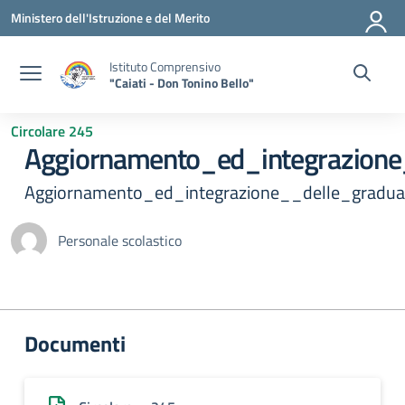
Vai ai contenuti
Vai al menu di navigazione
Vai al footer
Ministero dell'Istruzione e del Merito
Istituto Comprensivo
"Caiati - Don Tonino Bello"
Circolare 245
Aggiornamento_ed_integrazione
Aggiornamento_ed_integrazione__delle_gradua
Personale scolastico
Documenti