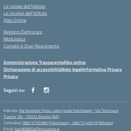
Le notizie dell’Istituto
Le circolari dell’Istituto
Albo Online
Registro Elettronico
Modulistica
Contatti e Orari Ricevimento
Amministrazione Trasparente
Albo online
Dichiarazione di accessibilità
Note legali
Informativa Privacy
Privacy
Seguici su:
Indirizzo:
Via Senatore Sylos Labini (sede Palombaio) - Via Tommaso
Traetta, 99 - 70032 Bitonto (BA)
Centralino:
080/3735980 (Palombaio) - 080/3740919 (Bitonto)
Email:
baic80800a@istruzione.it