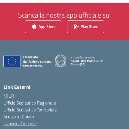
Scarica la nostra app ufficiale su:
App Store
Play Store
Istituto Comprensivo
"Caiati - Don Tonino Bello"
Bitonto (BA)
— Visita la pagina iniziale della scuola
Link Esterni
MIUR
Ufficio Scolastico Regionale
Ufficio Scolastico Territoriale
Scuola in Chiaro
Iscrizioni On Line