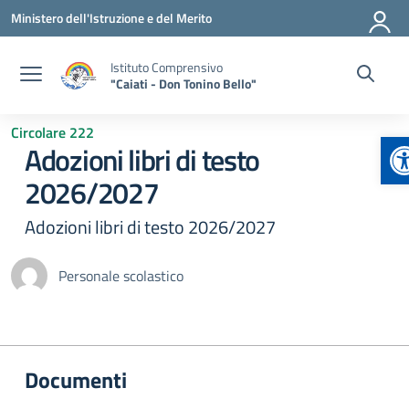
Vai ai contenuti
Vai al menu di navigazione
Vai al footer
Ministero dell'Istruzione e del Merito
Istituto Comprensivo
"Caiati - Don Tonino Bello"
Circolare 222
A
Adozioni libri di testo
2026/2027
Adozioni libri di testo 2026/2027
Personale scolastico
Documenti