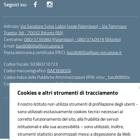
Seguici su:
Indirizzo:
Via Senatore Sylos Labini (sede Palombaio) - Via Tommaso
Traetta, 99 - 70032 Bitonto (BA)
Centralino:
080/3735980 (Palombaio) - 080/3740919 (Bitonto)
Email:
baic80800a@istruzione.it
Posta elettronica certificata (PEC):
baic80800a@pec.istruzione.it
Codice fiscale: 93360210723
Codice meccanografico:
BAIC80800A
Codice Indice delle Pubbliche Amministrazioni (IPA): istsc_baic80800a
Codice unico di fatturazione (CUF): UFK0WW
Cookies e altri strumenti di tracciamento
Il nostro Istituto non utilizza strumenti di profilazione degli utenti -
Hosting & Powered by 3D Solution S.r.l.
sono utilizzati esclusivamente cookies tecnici necessari al
Concept & Design by Designers Italia
corretto funzionamento del sito, alla fruibilità dei servizi
istituzionali e alla sua accessibilità – sono utilizzati, inoltre,
strumenti statistici anonimizzati messi a disposizione da Web