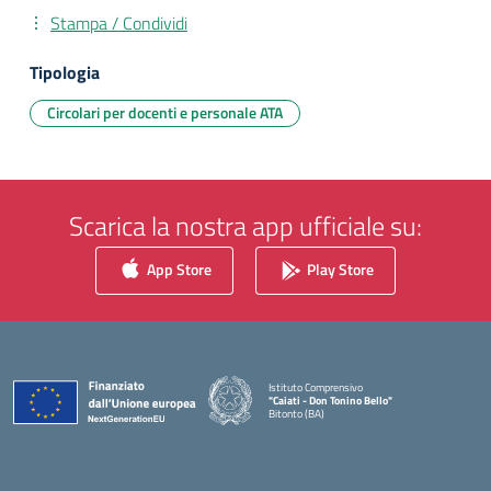
Stampa / Condividi
Tipologia
Circolari per docenti e personale ATA
Scarica la nostra app ufficiale su:
App Store
Play Store
Istituto Comprensivo
"Caiati - Don Tonino Bello"
Bitonto (BA)
— Visita la pagina iniziale della scuola