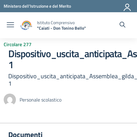
Vai ai contenuti
Vai al menu di navigazione
Vai al footer
Ministero dell'Istruzione e del Merito
Istituto Comprensivo
"Caiati - Don Tonino Bello"
Circolare 277
Dispositivo_uscita_anticipata
1
Dispositivo_uscita_anticipata_Assemblea_gil
1
Personale scolastico
Documenti