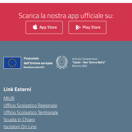
Scarica la nostra app ufficiale su:
App Store
Play Store
Istituto Comprensivo
"Caiati - Don Tonino Bello"
Bitonto (BA)
— Visita la pagina iniziale della scuola
Link Esterni
MIUR
Ufficio Scolastico Regionale
Ufficio Scolastico Territoriale
Scuola in Chiaro
Iscrizioni On Line