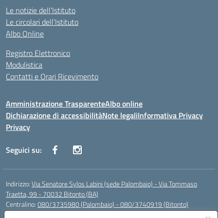
Le notizie dell’Istituto
Le circolari dell’Istituto
Albo Online
Registro Elettronico
Modulistica
Contatti e Orari Ricevimento
Amministrazione Trasparente
Albo online
Dichiarazione di accessibilità
Note legali
Informativa Privacy
Privacy
Seguici su:
Indirizzo:
Via Senatore Sylos Labini (sede Palombaio) - Via Tommaso
Traetta, 99 - 70032 Bitonto (BA)
Centralino:
080/3735980 (Palombaio) - 080/3740919 (Bitonto)
Email:
baic80800a@istruzione.it