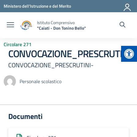
Vai ai contenuti
Vai al menu di navigazione
Vai al footer
Ministero dell'Istruzione e del Merito
Istituto Comprensivo
"Caiati - Don Tonino Bello"
Circolare 271
Apr
CONVOCAZIONE_PRESCRUTINI-
CONVOCAZIONE_PRESCRUTINI-
Personale scolastico
Documenti