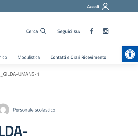
Accedi
Cerca
Seguici su:
Apr
nico
Modulistica
Contatti e Orari Ricevimento
ea_GILDA-UMANS-1
Personale scolastico
LDA-