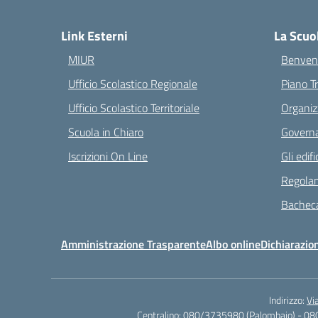
— 
Link Esterni
La Scuo
MIUR
Benvenu
Ufficio Scolastico Regionale
Piano T
Ufficio Scolastico Territoriale
Organiz
Scuola in Chiaro
Governa
Iscrizioni On Line
Gli edifi
Regolam
Bacheca
Amministrazione Trasparente
Albo online
Dichiarazion
Indirizzo:
Vi
Centralino:
080/3735980 (Palombaio) - 08