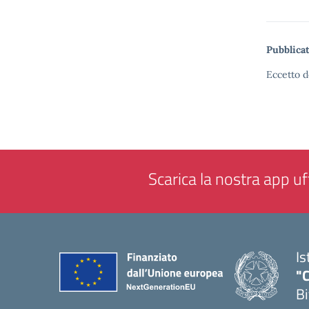
Pubblicat
Eccetto d
Scarica la nostra app uff
Is
"C
Bi