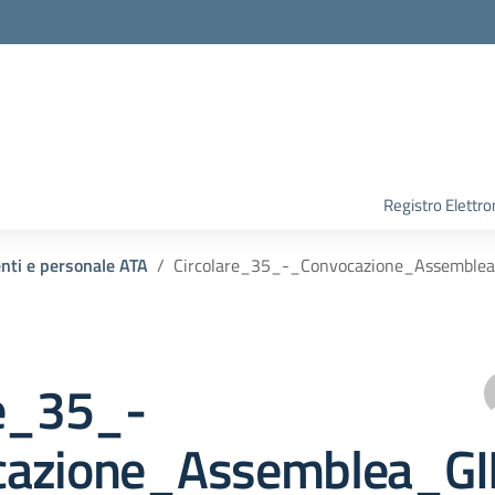
Registro Elettro
enti e personale ATA
Circolare_35_-_Convocazione_Assembl
re_35_-
cazione_Assemblea_GI