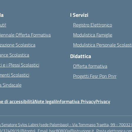
Visita la pagina iniziale della scuola
la
I Servizi
ti!
Registro Elettronico
riennale Offerta Formativa
Modulistica Famiglie
zazione Scolastica
Modulistica Personale Scolast
nce Scolastica
Didattica
ci e i Plessi Scolastici
Offerta formativa
enti Scolastici
Progetti Fesr Pon Pnrr
 Sindacale
e di accessibilità
Note legali
Informativa Privacy
Privacy
a Senatore Sylos Labini (sede Palombaio) - Via Tommaso Traetta, 99 - 70032 
0/3740919 (Bitonto)
Email:
baic80800a@istruzione.it
Posta elettronica cer