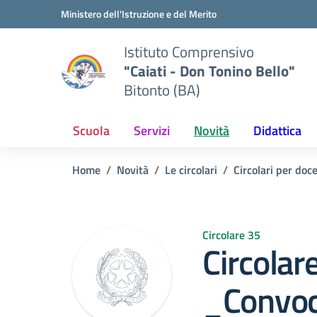
Vai ai contenuti
Vai al menu di navigazione
Vai al footer
Ministero dell'Istruzione e del Merito
Istituto Comprensivo
"Caiati - Don Tonino Bello"
Bitonto (BA)
Scuola
Servizi
Novità
Didattica
Home
Novità
Le circolari
Circolari per doc
Circolare 35
Circola
_Convo