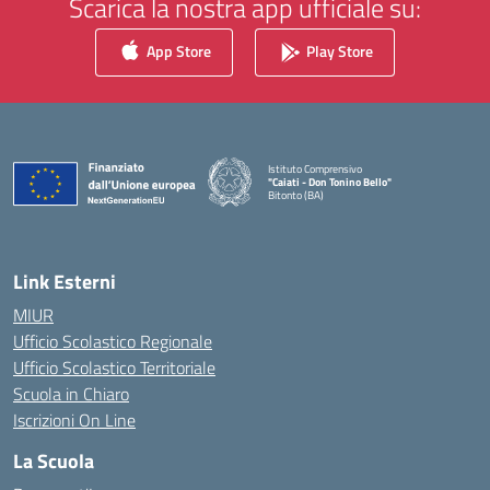
Scarica la nostra app ufficiale su:
App Store
Play Store
Istituto Comprensivo
"Caiati - Don Tonino Bello"
Bitonto (BA)
— Visita la pagina iniziale della scuola
Link Esterni
MIUR
Ufficio Scolastico Regionale
Ufficio Scolastico Territoriale
Scuola in Chiaro
Iscrizioni On Line
La Scuola