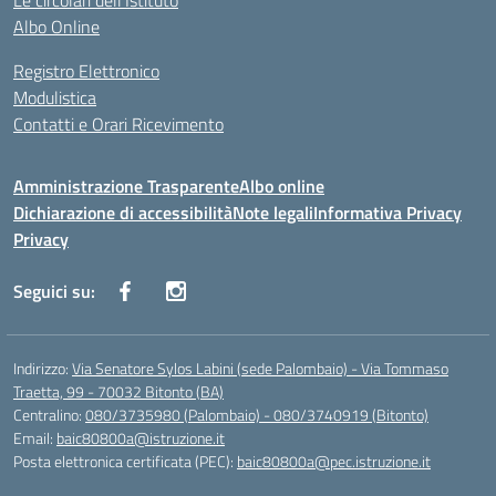
Le circolari dell’Istituto
Albo Online
Registro Elettronico
Modulistica
Contatti e Orari Ricevimento
Amministrazione Trasparente
Albo online
Dichiarazione di accessibilità
Note legali
Informativa Privacy
Privacy
Seguici su:
Indirizzo:
Via Senatore Sylos Labini (sede Palombaio) - Via Tommaso
Traetta, 99 - 70032 Bitonto (BA)
Centralino:
080/3735980 (Palombaio) - 080/3740919 (Bitonto)
Email:
baic80800a@istruzione.it
Posta elettronica certificata (PEC):
baic80800a@pec.istruzione.it