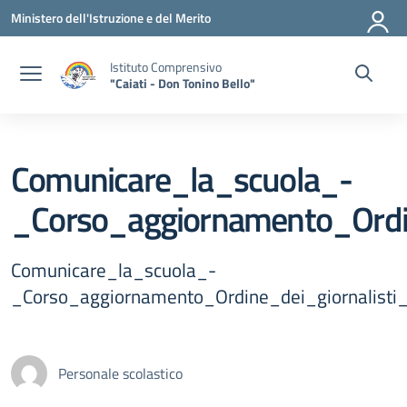
Vai ai contenuti
Vai al menu di navigazione
Vai al footer
Ministero dell'Istruzione e del Merito
Istituto Comprensivo
"Caiati - Don Tonino Bello"
Comunicare_la_scuola_-
_Corso_aggiornamento_Ordin
Comunicare_la_scuola_-
_Corso_aggiornamento_Ordine_dei_giornalisti_
Personale scolastico