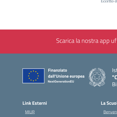
Eccetto d
Scarica la nostra app uff
Is
"C
Bi
— 
Link Esterni
La Scuo
MIUR
Benvenu