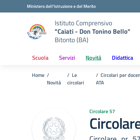
Vai ai contenuti
Vai al menu di navigazione
Vai al footer
Ministero dell'Istruzione e del Merito
Istituto Comprensivo
"Caiati - Don Tonino Bello"
Bitonto (BA)
Scuola
Servizi
Novità
Didattica
Home
Le
Circolari per doce
Novità
circolari
ATA
Circolare 57
Circola
Circolare_nr_5