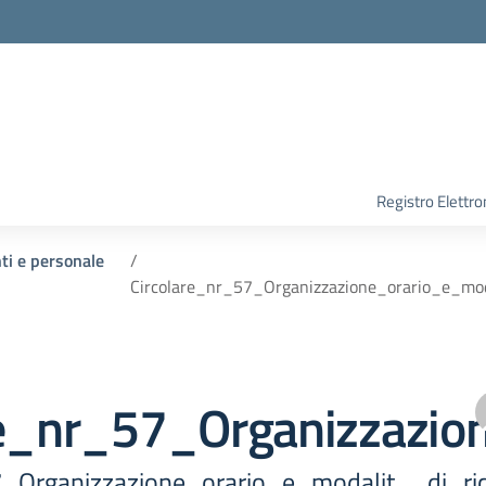
Registro Elettro
nti e personale
Circolare_nr_57_Organizzazione_orario_e_mod
re_nr_57_Organizzazio
7_Organizzazione_orario_e_modalit__di_ri