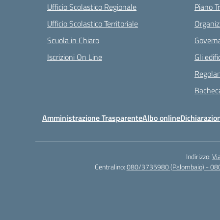
Ufficio Scolastico Regionale
Piano T
Ufficio Scolastico Territoriale
Organiz
Scuola in Chiaro
Governa
Iscrizioni On Line
Gli edifi
Regolam
Bacheca
Amministrazione Trasparente
Albo online
Dichiarazion
Indirizzo:
Vi
Centralino:
080/3735980 (Palombaio) - 08