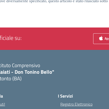
ove diversamente specificato, questo articolo è stato rilasciato sott
iciale su:
App
tituto Comprensivo
aiati - Don Tonino Bello"
tonto (BA)
Visita la pagina iniziale della scuola
la
I Servizi
ti!
Registro Elettronico