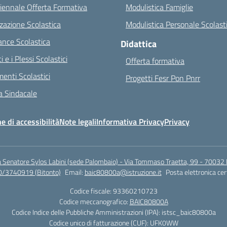
riennale Offerta Formativa
Modulistica Famiglie
zazione Scolastica
Modulistica Personale Scolast
nce Scolastica
Didattica
ci e i Plessi Scolastici
Offerta formativa
enti Scolastici
Progetti Fesr Pon Pnrr
 Sindacale
e di accessibilità
Note legali
Informativa Privacy
Privacy
a Senatore Sylos Labini (sede Palombaio) - Via Tommaso Traetta, 99 - 70032 
0/3740919 (Bitonto)
Email:
baic80800a@istruzione.it
Posta elettronica cer
Codice fiscale: 93360210723
Codice meccanografico:
BAIC80800A
Codice Indice delle Pubbliche Amministrazioni (IPA): istsc_baic80800a
Codice unico di fatturazione (CUF): UFK0WW