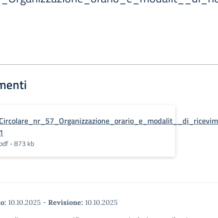
menti
Circolare_nr_57_Organizzazione_orario_e_modalit__di_ricevim
1
pdf - 873 kb
o:
10.10.2025
-
Revisione:
10.10.2025