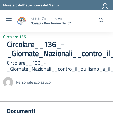
Vai ai contenuti
Vai al menu di navigazione
Vai al footer
Ministero dell'Istruzione e del Merito
Istituto Comprensivo
"Caiati - Don Tonino Bello"
Circolare 136
Circolare__136_-
_Giornate_Nazionali__contro_il
Circolare__136_-
_Giornate_Nazionali__contro_il_bullismo_e_il
Personale scolastico
Documenti