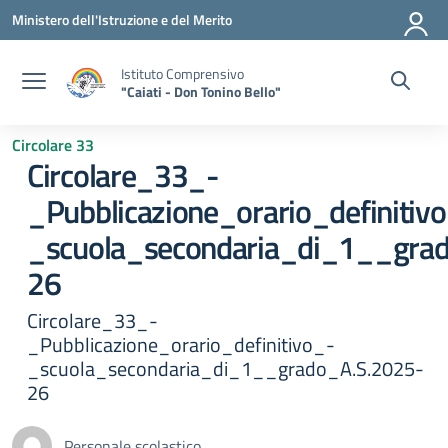
Vai ai contenuti
Vai al menu di navigazione
Vai al footer
Ministero dell'Istruzione e del Merito
Istituto Comprensivo
"Caiati - Don Tonino Bello"
Circolare 33
Circolare_33_-
_Pubblicazione_orario_definitiv
_scuola_secondaria_di_1__gra
26
Circolare_33_-
_Pubblicazione_orario_definitivo_-
_scuola_secondaria_di_1__grado_A.S.2025-
26
Personale scolastico