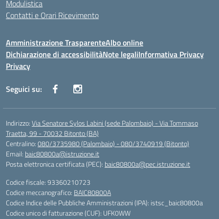
Modulistica
Contatti e Orari Ricevimento
Amministrazione Trasparente
Albo online
Dichiarazione di accessibilità
Note legali
Informativa Privacy
Privacy
Seguici su:
Indirizzo:
Via Senatore Sylos Labini (sede Palombaio) - Via Tommaso
Traetta, 99 - 70032 Bitonto (BA)
Centralino:
080/3735980 (Palombaio) - 080/3740919 (Bitonto)
Email:
baic80800a@istruzione.it
Posta elettronica certificata (PEC):
baic80800a@pec.istruzione.it
Codice fiscale: 93360210723
Codice meccanografico:
BAIC80800A
Codice Indice delle Pubbliche Amministrazioni (IPA): istsc_baic80800a
Codice unico di fatturazione (CUF): UFK0WW