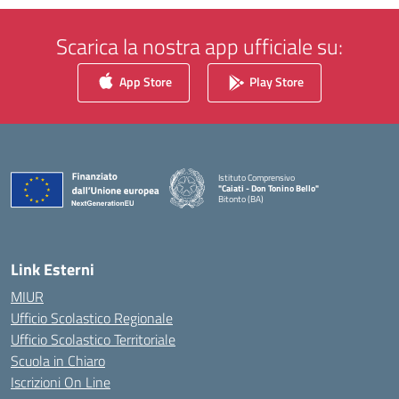
Scarica la nostra app ufficiale su:
App Store
Play Store
Istituto Comprensivo
"Caiati - Don Tonino Bello"
Bitonto (BA)
— Visita la pagina iniziale della scuola
Link Esterni
MIUR
Ufficio Scolastico Regionale
Ufficio Scolastico Territoriale
Scuola in Chiaro
Iscrizioni On Line