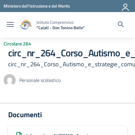
Vai ai contenuti
Vai al menu di navigazione
Vai al footer
Ministero dell'Istruzione e del Merito
Istituto Comprensivo
"Caiati - Don Tonino Bello"
Circolare 264
circ_nr_264_Corso_Autismo_e_s
circ_nr_264_Corso_Autismo_e_strategie_comu
Personale scolastico
Documenti