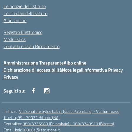
Le notizie dell’Istituto
Le circolari dell’Istituto
Albo Online
Registro Elettronico
Modulistica
Contatti e Orari Ricevimento
Amministrazione Trasparente
Albo online
Dichiarazione di accessibilità
Note legali
Informativa Privacy
Privacy
Seguici su:
Indirizzo:
Via Senatore Sylos Labini (sede Palombaio) - Via Tommaso
Traetta, 99 - 70032 Bitonto (BA)
Centralino:
080/3735980 (Palombaio) - 080/3740919 (Bitonto)
Email:
baic80800a@istruzione.it