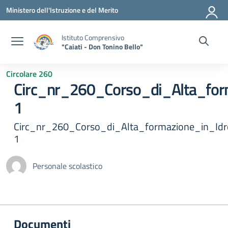
Vai ai contenuti
Vai al menu di navigazione
Vai al footer
Ministero dell'Istruzione e del Merito
Istituto Comprensivo
"Caiati - Don Tonino Bello"
Circolare 260
Circ_nr_260_Corso_di_Alta_form
1
Circ_nr_260_Corso_di_Alta_formazione_in_Idro
1
Personale scolastico
Documenti