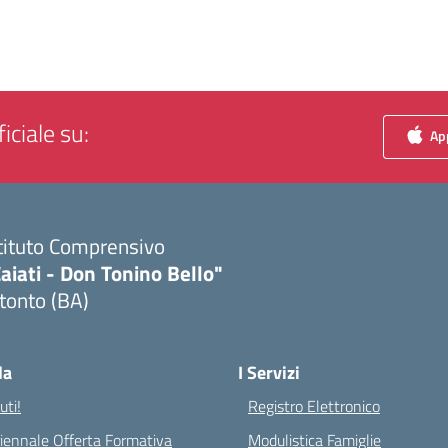
iciale su:
App
tituto Comprensivo
aiati - Don Tonino Bello"
tonto (BA)
Visita la pagina iniziale della scuola
la
I Servizi
ti!
Registro Elettronico
riennale Offerta Formativa
Modulistica Famiglie