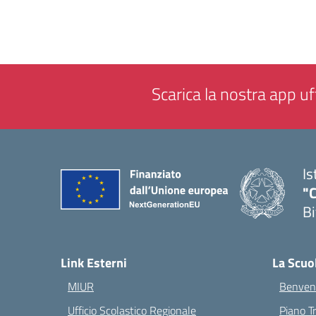
Scarica la nostra app uff
Is
"C
Bi
— 
Link Esterni
La Scuo
MIUR
Benvenu
Ufficio Scolastico Regionale
Piano T