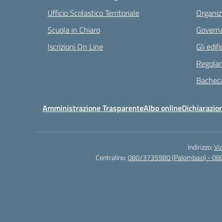
Ufficio Scolastico Territoriale
Organiz
Scuola in Chiaro
Governa
Iscrizioni On Line
Gli edifi
Regolam
Bacheca
Amministrazione Trasparente
Albo online
Dichiarazion
Indirizzo:
Vi
Centralino:
080/3735980 (Palombaio) - 08