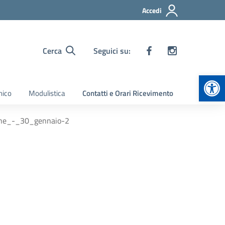
Accedi
Cerca
Seguici su:
Apr
nico
Modulistica
Contatti e Orari Ricevimento
ine_-_30_gennaio-2