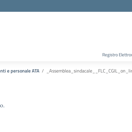
Registro Elettro
enti e personale ATA
_Assemblea_sindacale__FLC_CGIL_on_l
o.