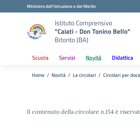
Vai ai contenuti
Vai al menu di navigazione
Vai al footer
Ministero dell'Istruzione e del Merito
Istituto Comprensivo
"Caiati - Don Tonino Bello"
Bitonto (BA)
Scuola
Servizi
Novità
Didattica
Home
Novità
Le circolari
Circolari per doc
Il contenuto della circolare n.154 è riservat