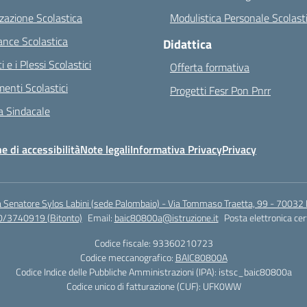
zazione Scolastica
Modulistica Personale Scolast
nce Scolastica
Didattica
ci e i Plessi Scolastici
Offerta formativa
enti Scolastici
Progetti Fesr Pon Pnrr
 Sindacale
e di accessibilità
Note legali
Informativa Privacy
Privacy
a Senatore Sylos Labini (sede Palombaio) - Via Tommaso Traetta, 99 - 70032 
0/3740919 (Bitonto)
Email:
baic80800a@istruzione.it
Posta elettronica cer
Codice fiscale: 93360210723
Codice meccanografico:
BAIC80800A
Codice Indice delle Pubbliche Amministrazioni (IPA): istsc_baic80800a
Codice unico di fatturazione (CUF): UFK0WW